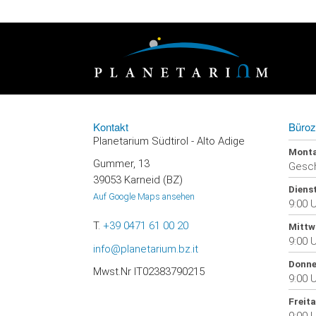
Kontakt
Büroz
Planetarium Südtirol - Alto Adige
Mont
Gummer, 13
Gesc
39053 Karneid (BZ)
Diens
Auf Google Maps ansehen
9:00 U
T.
+39 0471 61 00 20
Mittw
9:00 U
info@planetarium.bz.it
Donne
Mwst.Nr IT02383790215
9:00 U
Freit
9:00 U