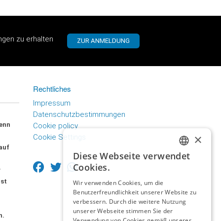
ungen zu erhalten
Rechtliches
Impressum
Datenschutzbestimmungen
wenn
Cookie policy
×
Cookie Settings
auf
Diese Webseite verwendet
GERMAN
Cookies.
w
ITALIAN
ist
Wir verwenden Cookies, um die
Benutzerfreundlichkeit unserer Website zu
GERMAN
verbessern. Durch die weitere Nutzung
unserer Webseite stimmen Sie der
h.
Verwendung von Cookies gemäß unserer