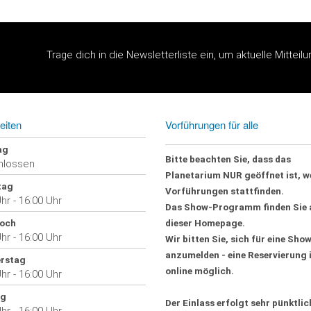
Trage dich in die Newsletterliste ein, um aktuelle Mitteil
eiten
Vorführungen für alle
ag
Bitte beachten Sie, dass das
hlossen
Planetarium
NUR geöffnet
ist, 
tag
Vorführungen stattfinden.
hr - 16:00 Uhr
Das Show-Programm finden Sie 
och
dieser Homepage.
hr - 16:00 Uhr
Wir bitten Sie, sich für
eine Sho
anzumelden - eine Reservierung 
rstag
online möglich
.
hr - 16:00 Uhr
ag
Der Einlass erfolgt sehr pünktlic
hr - 16:00 Uhr