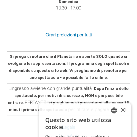
Domenica
13:30 - 17:00
Orari proiezioni per tutti
Si prega di notare che il Planetario
è aperto SOLO
quando si
svolgono le rappresentazioni. Il programma degli spettacoli è
disponibile su questo sito web.
Vi preghiamo di prenotare per
uno spettacolo - è possibile farlo online.
L'ingresso avviene con grande puntualità.
Dopo l'inizio dello
spettacolo, per motivi di sicurezza, NON è più possibile
PERTANTO:
entrare.
vi preghiamo di presentarvi alla cassa 15
×
per ritirare e pagare i biglietti.
minuti prima dello spettacolo
Questo sito web utilizza
GERMAN
cookie
Legale
ITALIAN
Colophon
Questo sito web utilizza i cookie per