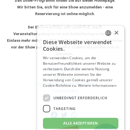
Das Show-Programm finden Sie auf dieser Homepage.
Wir bitten Sie, sich für
eine Show anzumelden - eine
Reservierung ist online möglich
.
Der Einlass erfolgt sehr pünktlich.
Nach
×
Veranstaltungsbeginn ist aus Sicherheitsgründen KEIN
Einlass mehr möglich.
DESHALB:
kommen Sie bitte 15 Minuten
Diese Webseite verwendet
GERMAN
vor der Show zur Kasse,
um Ihre Tickets abzuholen und zu
Cookies.
bezahlen.
ITALIAN
Wir verwenden Cookies, um die
Benutzerfreundlichkeit unserer Website zu
GERMAN
Rechtliches
verbessern. Durch die weitere Nutzung
unserer Webseite stimmen Sie der
Impressum
Verwendung von Cookies gemäß unserer
Datenschutzbestimmungen
Cookie-Richtlinie zu.
Weitere Informationen
Cookie policy
Cookie Settings
UNBEDINGT ERFORDERLICH
TARGETING
ALLE AKZEPTIEREN