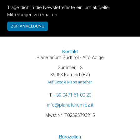
Trage dich in die Newsletterliste ein, um aktuelle
Mitteilungen zu erhalten
Kontakt
Planetarium Südtirol - Alto Adige
Gummer, 13
39053 Karneid (BZ)
Auf Google Maps ansehen
T.
+39 0471 61 00 20
info@planetarium.bz.it
Mwst.Nr IT02383790215
Bürozeiten