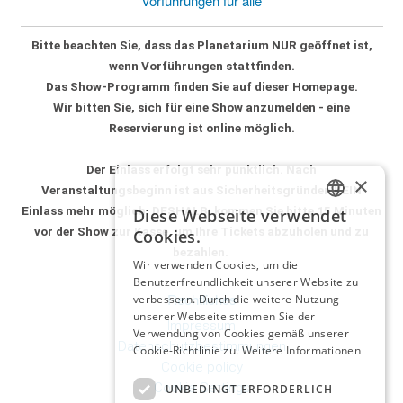
Vorführungen für alle
Bitte beachten Sie, dass das Planetarium
NUR geöffnet
ist,
wenn Vorführungen stattfinden.
Das Show-Programm finden Sie auf dieser Homepage.
Wir bitten Sie, sich für
eine Show anzumelden - eine
Reservierung ist online möglich
.
Der Einlass erfolgt sehr pünktlich.
Nach
×
Veranstaltungsbeginn ist aus Sicherheitsgründen KEIN
Einlass mehr möglich.
DESHALB:
kommen Sie bitte 15 Minuten
Diese Webseite verwendet
GERMAN
vor der Show zur Kasse,
um Ihre Tickets abzuholen und zu
Cookies.
bezahlen.
ITALIAN
Wir verwenden Cookies, um die
Benutzerfreundlichkeit unserer Website zu
GERMAN
Rechtliches
verbessern. Durch die weitere Nutzung
unserer Webseite stimmen Sie der
Impressum
Verwendung von Cookies gemäß unserer
Datenschutzbestimmungen
Cookie-Richtlinie zu.
Weitere Informationen
Cookie policy
Cookie Settings
UNBEDINGT ERFORDERLICH