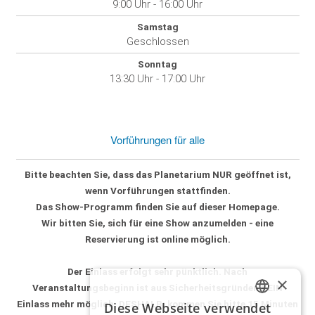
9:00 Uhr - 16:00 Uhr
Samstag
Geschlossen
Sonntag
13:30 Uhr - 17:00 Uhr
Vorführungen für alle
Bitte beachten Sie, dass das Planetarium
NUR geöffnet
ist,
wenn Vorführungen stattfinden.
Das Show-Programm finden Sie auf dieser Homepage.
Wir bitten Sie, sich für
eine Show anzumelden - eine
Reservierung ist online möglich
.
Der Einlass erfolgt sehr pünktlich.
Nach
×
Veranstaltungsbeginn ist aus Sicherheitsgründen KEIN
Einlass mehr möglich.
DESHALB:
kommen Sie bitte 15 Minuten
Diese Webseite verwendet
GERMAN