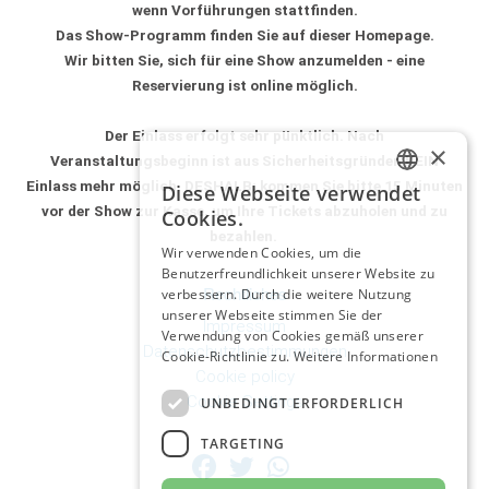
wenn Vorführungen stattfinden.
Das Show-Programm finden Sie auf dieser Homepage.
Wir bitten Sie, sich für
eine Show anzumelden - eine
Reservierung ist online möglich
.
Der Einlass erfolgt sehr pünktlich.
Nach
×
Veranstaltungsbeginn ist aus Sicherheitsgründen KEIN
Einlass mehr möglich.
DESHALB:
kommen Sie bitte 15 Minuten
Diese Webseite verwendet
GERMAN
vor der Show zur Kasse,
um Ihre Tickets abzuholen und zu
Cookies.
bezahlen.
ITALIAN
Wir verwenden Cookies, um die
Benutzerfreundlichkeit unserer Website zu
GERMAN
Rechtliches
verbessern. Durch die weitere Nutzung
unserer Webseite stimmen Sie der
Impressum
Verwendung von Cookies gemäß unserer
Datenschutzbestimmungen
Cookie-Richtlinie zu.
Weitere Informationen
Cookie policy
Cookie Settings
UNBEDINGT ERFORDERLICH
TARGETING