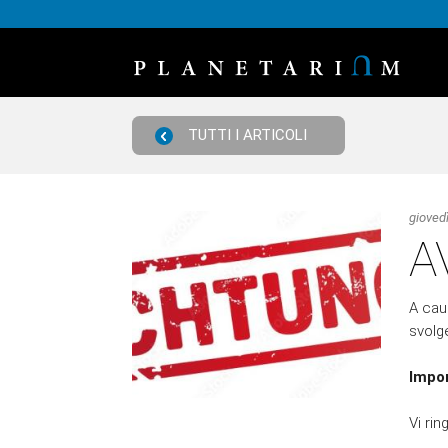
TUTTI I ARTICOLI
giovedì
A
A cau
svolg
Impo
Vi ri