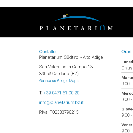
Contatto
Orari 
Planetarium Südtirol - Alto Adige
Luned
San Valentino in Campo 13,
Chius
39053 Cardano (BZ)
Marte
Guarda su Google Maps
9:00 -
T.
+39 0471 61 00 20
Merco
9:00 -
info@planetarium.bz.it
Giove
P.Iva IT02383790215
9:00 -
Vener
9:00 -