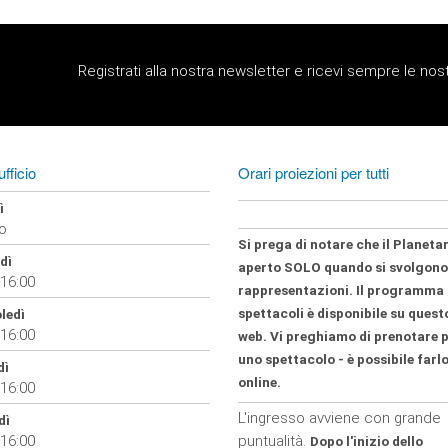
Registrati alla nostra newsletter e ricevi sempre le nost
ufficio
Orari proiezioni per tutti
ì
o
Si prega di notare che il Planeta
dì
aperto SOLO
quando si svolgono
 16:00
rappresentazioni. Il programma 
spettacoli è disponibile su quest
ledì
 16:00
web.
Vi preghiamo di prenotare 
uno spettacolo - è possibile farl
dì
online.
 16:00
L'ingresso avviene con grande
dì
 16:00
puntualità.
Dopo l'inizio dello