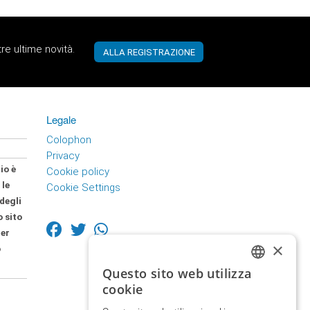
re ultime novità.
Legale
Colophon
Privacy
rio
è
Cookie policy
 le
Cookie Settings
degli
o sito
per
×
o
Questo sito web utilizza
GERMAN
cookie
ITALIAN