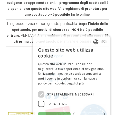
svolgono le rappresentazioni. Il programma degli spettacoli è
disponibile su questo sito web.
Vi preghiamo di prenotare per
uno spettacolo - è possibile farlo online.
L'ingresso avviene con grande puntualità.
Dopo l'inizio dello
spettacolo, per motivi di sicurezza, NON è più possibile
PERTANTO:
entrare.
vi preghiamo di presentarvi alla cassa 15
×
per ritirare e pagare i biglietti.
minuti prima dello spettacolo
Questo sito web utilizza
GERMAN
cookie
Legale
ITALIAN
Colophon
Questo sito web utilizza i cookie per
migliorare la tua esperienza di navigazione.
Privacy
GERMAN
Utilizzando il nostro sito web acconsenti a
Cookie policy
tutti i cookie in conformità con la nostra
Cookie Settings
policy per i cookie.
Leggi di più
STRETTAMENTE NECESSARI
TARGETING